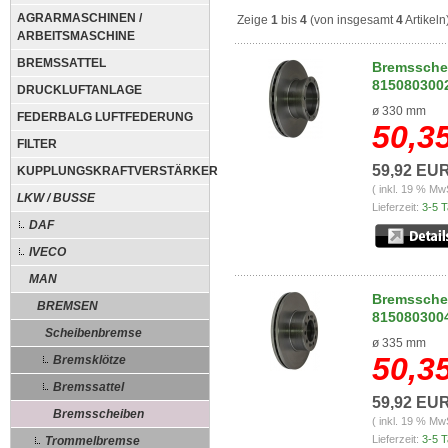
AGRARMASCHINEN /
Zeige
1
bis
4
(von insgesamt
4
Artikeln
ARBEITSMASCHINE
BREMSSATTEL
Bremsschei
815080300
DRUCKLUFTANLAGE
ø 330 mm
FEDERBALG LUFTFEDERUNG
50,3
FILTER
59,92 EU
KUPPLUNGSKRAFTVERSTÄRKER
( inkl. 19 % Mw
LKW / BUSSE
Lieferzeit:
3-5 
DAF
IVECO
MAN
Bremsschei
BREMSEN
815080300
Scheibenbremse
ø 335 mm
50,3
Bremsklötze
Bremssattel
59,92 EU
Bremsscheiben
( inkl. 19 % Mw
Lieferzeit:
3-5 
Trommelbremse