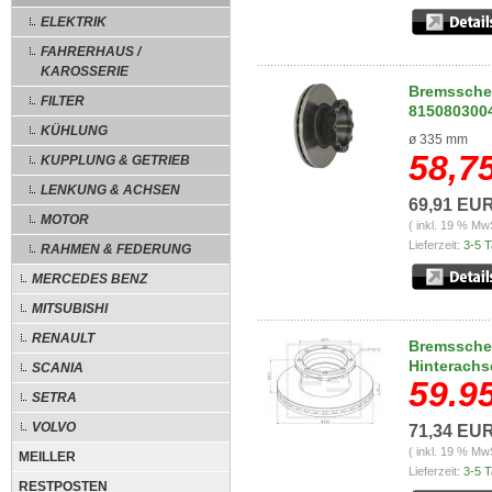
ELEKTRIK
FAHRERHAUS /
KAROSSERIE
Bremsschei
FILTER
815080300
KÜHLUNG
ø 335 mm
58,7
KUPPLUNG & GETRIEB
LENKUNG & ACHSEN
69,91 EU
MOTOR
( inkl. 19 % Mw
Lieferzeit:
3-5 
RAHMEN & FEDERUNG
MERCEDES BENZ
MITSUBISHI
RENAULT
Bremssche
Hinterachs
SCANIA
59.9
SETRA
VOLVO
71,34 EU
( inkl. 19 % Mw
MEILLER
Lieferzeit:
3-5 
RESTPOSTEN